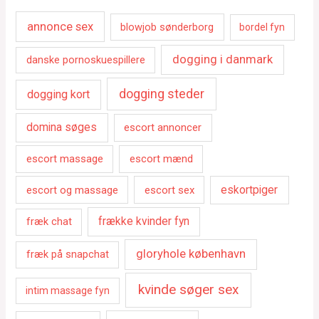
annonce sex
blowjob sønderborg
bordel fyn
dogging i danmark
danske pornoskuespillere
dogging steder
dogging kort
domina søges
escort annoncer
escort massage
escort mænd
escort og massage
escort sex
eskortpiger
fræk chat
frække kvinder fyn
gloryhole københavn
fræk på snapchat
kvinde søger sex
intim massage fyn