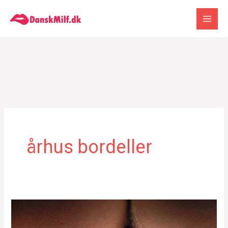
Gå
til
indholdet
århus bordeller