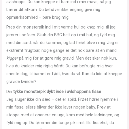
avlshoppe. Du kan kneppe et barn ind i min mave, så jeg
bærer dit afkom. Du behøver ikke engang give mig
opmærksomhed – bare brug mig.
Pres din monsterpik ind i mit varme hul og knep mig, til jeg
jamrer i sofaen. Skub din BBC helt op i mit hul, og fyld mig
med din sæd, når du kommer, og lad frøet blive i mig. Jeg er
ekstremt frugtbar, nogle gange er det nok bare at en mand
kigger
på mig for at gøre mig gravid. Men det sker nok kun,
hvis du knalder mig rigtig hårdt. Du kan befrugte mig hver
eneste dag, til barnet er født, hvis du vil. Kan du lide at kneppe
gravide kvinder?
Din
tykke monsterpik dybt inde i avlshoppens fisse
Jeg sluger ikke din sæd – det er spild. Frøet hører hjemme i
min fisse, ellers bliver der ikke lavet nogen baby. Prøv at
stoppe med at onanere en uge, kom med hele ladningen, og
fyld mig op. Du tømmer din tunge pik i mit lille fissehul, du