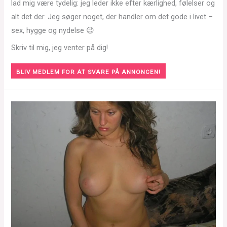
lad mig være tydelig: jeg leder ikke efter kærlighed, følelser og
alt det der. Jeg søger noget, der handler om det gode i livet –
sex, hygge og nydelse 😉
Skriv til mig, jeg venter på dig!
BLIV MEDLEM FOR AT SVARE PÅ ANNONCEN!