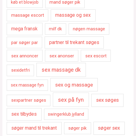
mand søger pik
køb et blowjob
massage escort
massage og sex
mega fransk
nøgen massage
milf dk
par søger par
partner til trekant søges
sex annoncer
sex anonser
sex escort
sex massage dk
sexidetfri
sex og massage
sex massage fyn
sex på fyn
sex søges
sexpartner søges
sex tilbydes
swingerklub jylland
søger sex
søger mand til trekant
søger pik