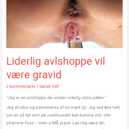
Liderlig avlshoppe vil
være gravid
2 kommentarer
/
dansk milf
“Jeg er en avlshoppe der elsker virkelig store pikker.”
Jeg vil rides og insemineres af en mørk tyr. Jeg ved ikke helt,
om en så tyk sort pik overhovedet kan komme ind i min
stramme fisse – men vi MÅ prøve. Lad mig være din