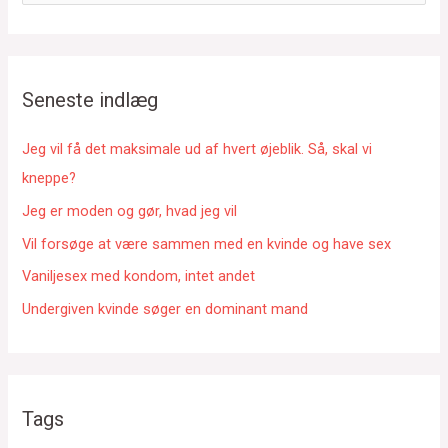
ø
g
e
f
Seneste indlæg
t
e
Jeg vil få det maksimale ud af hvert øjeblik. Så, skal vi
r
kneppe?
:
Jeg er moden og gør, hvad jeg vil
Vil forsøge at være sammen med en kvinde og have sex
Vaniljesex med kondom, intet andet
Undergiven kvinde søger en dominant mand
Tags