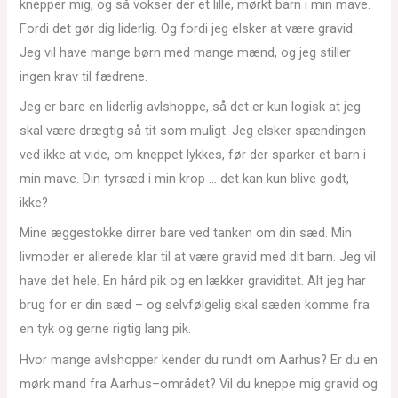
knepper mig, og så vokser der et lille, mørkt barn i min mave.
Fordi det gør dig liderlig. Og fordi jeg elsker at være gravid.
Jeg vil have mange børn med mange mænd, og jeg stiller
ingen krav til fædrene.
Jeg er bare en liderlig avlshoppe, så det er kun logisk at jeg
skal være drægtig så tit som muligt. Jeg elsker spændingen
ved ikke at vide, om kneppet lykkes, før der sparker et barn i
min mave. Din tyrsæd i min krop … det kan kun blive godt,
ikke?
Mine æggestokke dirrer bare ved tanken om din sæd. Min
livmoder er allerede klar til at være gravid med dit barn. Jeg vil
have det hele. En hård pik og en lækker graviditet. Alt jeg har
brug for er din sæd – og selvfølgelig skal sæden komme fra
en tyk og gerne rigtig lang pik.
Hvor mange avlshopper kender du rundt om Aarhus? Er du en
mørk mand fra Aarhus–området? Vil du kneppe mig gravid og