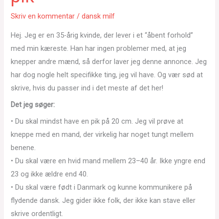
Skriv en kommentar
/
dansk milf
Hej. Jeg er en 35-årig kvinde, der lever i et “åbent forhold”
med min kæreste. Han har ingen problemer med, at jeg
knepper andre mænd, så derfor laver jeg denne annonce. Jeg
har dog nogle helt specifikke ting, jeg vil have. Og vær sød at
skrive, hvis du passer ind i det meste af det her!
Det jeg søger:
• Du skal mindst have en pik på 20 cm. Jeg vil prøve at
kneppe med en mand, der virkelig har noget tungt mellem
benene.
• Du skal være en hvid mand mellem 23–40 år. Ikke yngre end
23 og ikke ældre end 40.
• Du skal være født i Danmark og kunne kommunikere på
flydende dansk. Jeg gider ikke folk, der ikke kan stave eller
skrive ordentligt.