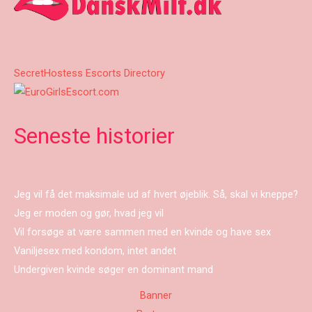
SecretHostess Escorts Directory
Seneste historier
Jeg vil få det maksimale ud af hvert øjeblik. Så, skal vi kneppe?
Jeg er moden og gør, hvad jeg vil
Vil forsøge at være sammen med en kvinde og have sex
Vaniljesex med kondom, intet andet
Undergiven kvinde søger en dominant mand
Banner