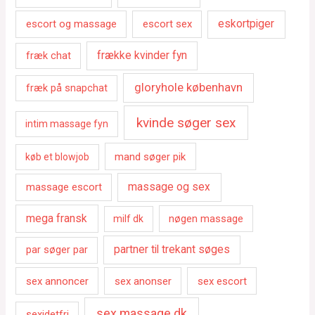
escort og massage
escort sex
eskortpiger
fræk chat
frække kvinder fyn
gloryhole københavn
fræk på snapchat
kvinde søger sex
intim massage fyn
mand søger pik
køb et blowjob
massage escort
massage og sex
mega fransk
nøgen massage
milf dk
par søger par
partner til trekant søges
sex annoncer
sex anonser
sex escort
sex massage dk
sexidetfri