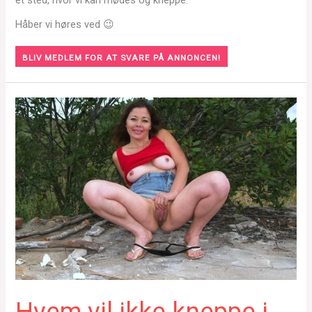
et sted, hvor vi kan mødes og kneppe.
Håber vi høres ved 😉
BLIV MEDLEM FOR AT SVARE PÅ ANNONCEN!
Hvem vil ikke kneppe i