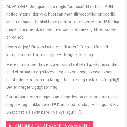
ADVARSEL!!! Jeg gider ikke nogle “pussies” til det her. KUN
rigtige mænd, der ved, hvordan man tilfredsstiller en liderlig
MILF i sengen. Du skal have en stor pik og være stærk! Rigtige
maskuline mænd, der ved hvordan man virkelig tilfredsstiller
en kvinde.
Hvem er jeg? Du kan kalde mig “Katten”, for jeg får altid
komplimenter for mine øjne – de ligner katteøjne.
Mellem mine ben finder du en konstant liderlig, våd fisse, der
altid vil smages og slikkes. Jeg elsker lange, svedige knep –
helst uden kondom (så længe du er ren og rask, selvfølgelig!).
Det er meget vigtigt for mig.
For at løsne stemningen kan vi mødes på en restaurant eller
noget – jeg er ikke genert!!! Kom med forslag. Har også KIK /
Snapchat, så skriv bare, kys kys agurk 😉
BLIV MEDLEM FOR AT SVARE PÅ ANNONCEN!