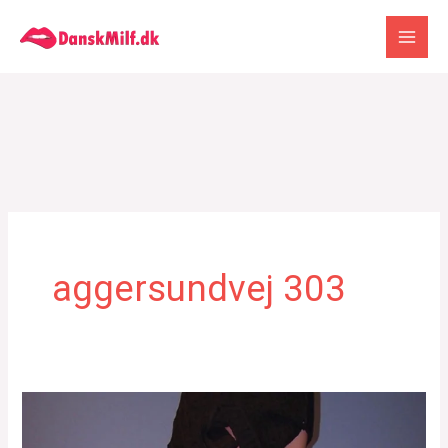
Gå
til
indholdet
aggersundvej 303