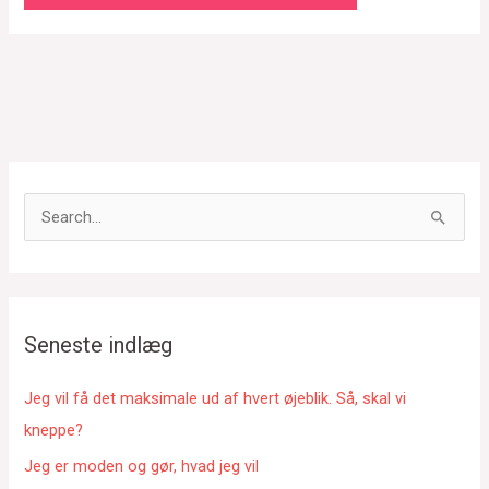
S
ø
g
e
f
Seneste indlæg
t
e
Jeg vil få det maksimale ud af hvert øjeblik. Så, skal vi
r
kneppe?
:
Jeg er moden og gør, hvad jeg vil