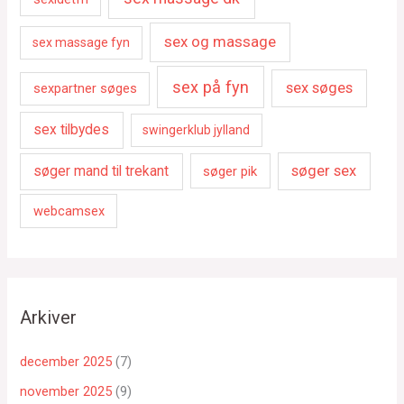
sex og massage
sex massage fyn
sex på fyn
sex søges
sexpartner søges
sex tilbydes
swingerklub jylland
søger sex
søger mand til trekant
søger pik
webcamsex
Arkiver
december 2025
(7)
november 2025
(9)