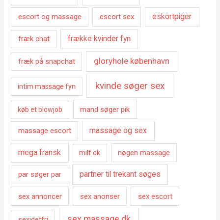
escort og massage
escort sex
eskortpiger
fræk chat
frække kvinder fyn
gloryhole københavn
fræk på snapchat
kvinde søger sex
intim massage fyn
mand søger pik
køb et blowjob
massage escort
massage og sex
mega fransk
nøgen massage
milf dk
par søger par
partner til trekant søges
sex annoncer
sex anonser
sex escort
sex massage dk
sexidetfri