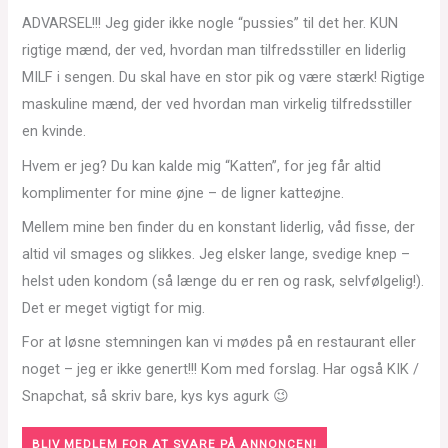
ADVARSEL!!! Jeg gider ikke nogle “pussies” til det her. KUN
rigtige mænd, der ved, hvordan man tilfredsstiller en liderlig
MILF i sengen. Du skal have en stor pik og være stærk! Rigtige
maskuline mænd, der ved hvordan man virkelig tilfredsstiller
en kvinde.
Hvem er jeg? Du kan kalde mig “Katten”, for jeg får altid
komplimenter for mine øjne – de ligner katteøjne.
Mellem mine ben finder du en konstant liderlig, våd fisse, der
altid vil smages og slikkes. Jeg elsker lange, svedige knep –
helst uden kondom (så længe du er ren og rask, selvfølgelig!).
Det er meget vigtigt for mig.
For at løsne stemningen kan vi mødes på en restaurant eller
noget – jeg er ikke genert!!! Kom med forslag. Har også KIK /
Snapchat, så skriv bare, kys kys agurk 😉
BLIV MEDLEM FOR AT SVARE PÅ ANNONCEN!