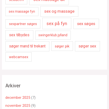
sex og massage
sex massage fyn
sex på fyn
sex søges
sexpartner søges
sex tilbydes
swingerklub jylland
søger sex
søger mand til trekant
søger pik
webcamsex
Arkiver
december 2025
(7)
november 2025
(9)