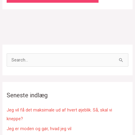
S
ø
g
e
f
Seneste indlæg
t
e
Jeg vil få det maksimale ud af hvert øjeblik. Så, skal vi
r
kneppe?
:
Jeg er moden og gør, hvad jeg vil