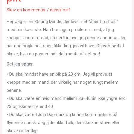
Skriv en kommentar
/
dansk milf
Hej. Jeg er en 35-årig kvinde, der lever i et “åbent forhold”
med min kæreste. Han har ingen problemer med, at jeg
knepper andre mænd, så derfor laver jeg denne annonce. Jeg
har dog nogle helt specifikke ting, jeg vil have. Og vær sød at
skrive, hvis du passer ind i det meste af det her!
Det jeg søger:
• Du skal mindst have en pik på 20 cm. Jeg vil prøve at
kneppe med en mand, der virkelig har noget tungt mellem
benene.
• Du skal være en hvid mand mellem 23–40 år. Ikke yngre end
23 og ikke ældre end 40.
• Du skal være født i Danmark og kunne kommunikere på
flydende dansk. Jeg gider ikke folk, der ikke kan stave eller
skrive ordentligt.