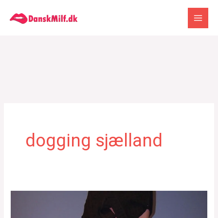
Gå
til
indholdet
dogging sjælland