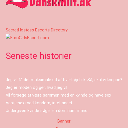
SecretHostess Escorts Directory
Seneste historier
Jeg vil få det maksimale ud af hvert øjeblik. Så, skal vi kneppe?
Jeg er moden og gør, hvad jeg vil
Vil forsøge at være sammen med en kvinde og have sex
Vaniljesex med kondom, intet andet
Undergiven kvinde søger en dominant mand
Banner