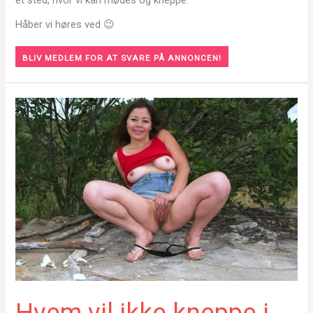
et sted, hvor vi kan mødes og kneppe.
Håber vi høres ved 😉
BLIV MEDLEM FOR AT SVARE PÅ ANNONCEN!
Hvem vil ikke kneppe i