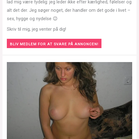
lad mig være tydelig: jeg leder ikke efter kærlighed, følelser og
alt det der. Jeg søger noget, der handler om det gode i livet –
sex, hygge og nydelse 😉
Skriv til mig, jeg venter på dig!
BLIV MEDLEM FOR AT SVARE PÅ ANNONCEN!