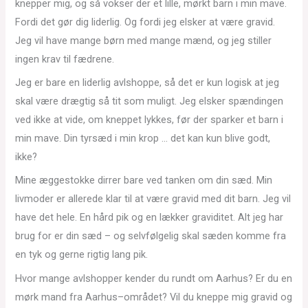
knepper mig, og så vokser der et lille, mørkt barn i min mave.
Fordi det gør dig liderlig. Og fordi jeg elsker at være gravid.
Jeg vil have mange børn med mange mænd, og jeg stiller
ingen krav til fædrene.
Jeg er bare en liderlig avlshoppe, så det er kun logisk at jeg
skal være drægtig så tit som muligt. Jeg elsker spændingen
ved ikke at vide, om kneppet lykkes, før der sparker et barn i
min mave. Din tyrsæd i min krop … det kan kun blive godt,
ikke?
Mine æggestokke dirrer bare ved tanken om din sæd. Min
livmoder er allerede klar til at være gravid med dit barn. Jeg vil
have det hele. En hård pik og en lækker graviditet. Alt jeg har
brug for er din sæd – og selvfølgelig skal sæden komme fra
en tyk og gerne rigtig lang pik.
Hvor mange avlshopper kender du rundt om Aarhus? Er du en
mørk mand fra Aarhus–området? Vil du kneppe mig gravid og