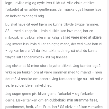
lege, udvikle mig og nyde livet fuldt ud. Ville elske at blive
forkælet af en ældre gentleman, der måske også kunne lave
en lækker middag til mig.
Du skal have dit eget hjem og kunne tilbyde trygge rammer.
Så – med al respekt – hvis du ikke kan lave mad, har en
mikropik, er usikker eller mærkelig, så
lad være med at skrive
.
Jeg svarer kun, hvis du er en rigtig mand, der ved hvad han vil
– og kan levere. Vil du i kontakt med mig, så skal du kunne
tilbyde lidt fandenivoldsk stil og finesse.
Jeg elsker at få mine store bryster slikket. Jeg tænder også
virkelig på tanken om at være sammen med to mænd – men
det må vi snakke om senere. Jeg fantaserer lige nu… så må vi
se, hvad der bliver virkelighed.
Jeg suger gerne pik, bliver gerne forkælet – og forkæler
gerne. Elsker tanken om
en gubbekuk i min stramme fisse
,
passioneret, hedt, vådt. Er du her? Så skriv – så kan vi mødes