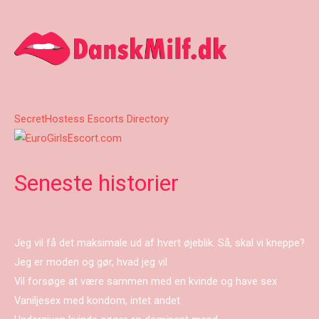
SecretHostess Escorts Directory
Seneste historier
Jeg vil få det maksimale ud af hvert øjeblik. Så, skal vi kneppe?
Jeg er moden og gør, hvad jeg vil
Vil forsøge at være sammen med en kvinde og have sex
Vaniljesex med kondom, intet andet