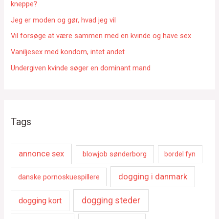
r
kneppe?
:
Jeg er moden og gør, hvad jeg vil
Vil forsøge at være sammen med en kvinde og have sex
Vaniljesex med kondom, intet andet
Undergiven kvinde søger en dominant mand
Tags
annonce sex
blowjob sønderborg
bordel fyn
dogging i danmark
danske pornoskuespillere
dogging steder
dogging kort