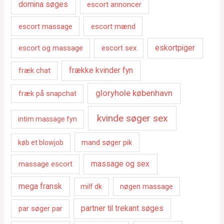
domina søges
escort annoncer
escort massage
escort mænd
escort og massage
escort sex
eskortpiger
fræk chat
frække kvinder fyn
gloryhole københavn
fræk på snapchat
kvinde søger sex
intim massage fyn
mand søger pik
køb et blowjob
massage escort
massage og sex
mega fransk
nøgen massage
milf dk
par søger par
partner til trekant søges