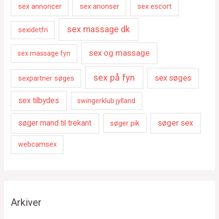
sex annoncer
sex anonser
sex escort
sex massage dk
sexidetfri
sex og massage
sex massage fyn
sex på fyn
sex søges
sexpartner søges
sex tilbydes
swingerklub jylland
søger sex
søger mand til trekant
søger pik
webcamsex
Arkiver