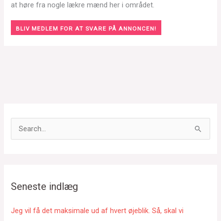
at høre fra nogle lækre mænd her i området.
BLIV MEDLEM FOR AT SVARE PÅ ANNONCEN!
S
ø
g
e
f
Seneste indlæg
t
e
Jeg vil få det maksimale ud af hvert øjeblik. Så, skal vi