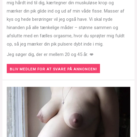
mig hårdt ind til dig, kærtegner din muskuløse krop og
mærker din pik glide ind og ud af min våde fisse. Masser af
kys og hede berøringer vil jeg også have. Vi skal nyde
hinanden på alle tænkelige måder – stønne sammen og
afslutte med en fælles orgasme, hvor du sprøjter mig fuldt
op, så jeg mærker din pik pulsere dybt inde i mig.
Jeg søger dig, der er mellem 20 og 45 år. 💋
BLIV MEDLEM FOR AT SVARE PÅ ANNONCEN!