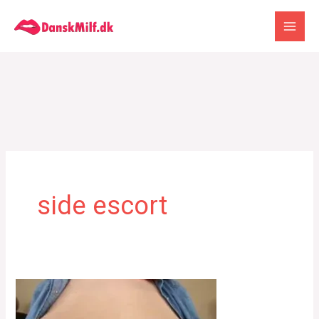
Gå
til
indholdet
side escort