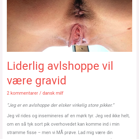
Liderlig avlshoppe vil
være gravid
2 kommentarer
/
dansk milf
“Jeg er en avlshoppe der elsker virkelig store pikker.”
Jeg vil rides og insemineres af en mørk tyr. Jeg ved ikke helt,
om en så tyk sort pik overhovedet kan komme ind i min
stramme fisse – men vi MÅ prøve. Lad mig være din