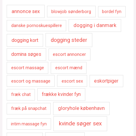
annonce sex
blowjob sønderborg
bordel fyn
dogging i danmark
danske pornoskuespillere
dogging steder
dogging kort
domina søges
escort annoncer
escort massage
escort mænd
escort og massage
escort sex
eskortpiger
fræk chat
frække kvinder fyn
gloryhole københavn
fræk på snapchat
kvinde søger sex
intim massage fyn