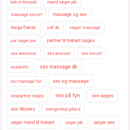
mand søger pik
køb et blowjob
massage escort
massage og sex
mega fransk
nøgen massage
milf dk
par søger par
partner til trekant søges
sex annoncer
sex anonser
sex escort
sex massage dk
sexidetfri
sex og massage
sex massage fyn
sex på fyn
sex søges
sexpartner søges
sex tilbydes
swingerklub jylland
søger sex
søger mand til trekant
søger pik