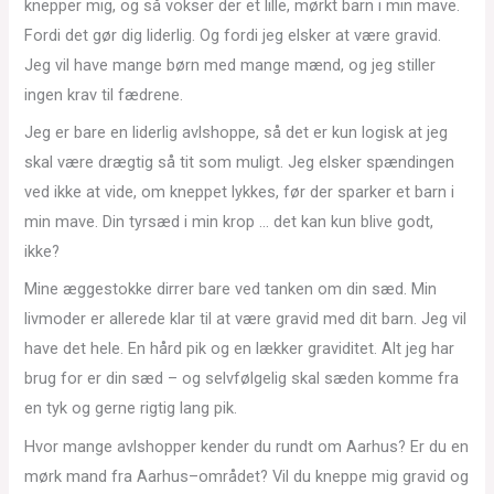
knepper mig, og så vokser der et lille, mørkt barn i min mave.
Fordi det gør dig liderlig. Og fordi jeg elsker at være gravid.
Jeg vil have mange børn med mange mænd, og jeg stiller
ingen krav til fædrene.
Jeg er bare en liderlig avlshoppe, så det er kun logisk at jeg
skal være drægtig så tit som muligt. Jeg elsker spændingen
ved ikke at vide, om kneppet lykkes, før der sparker et barn i
min mave. Din tyrsæd i min krop … det kan kun blive godt,
ikke?
Mine æggestokke dirrer bare ved tanken om din sæd. Min
livmoder er allerede klar til at være gravid med dit barn. Jeg vil
have det hele. En hård pik og en lækker graviditet. Alt jeg har
brug for er din sæd – og selvfølgelig skal sæden komme fra
en tyk og gerne rigtig lang pik.
Hvor mange avlshopper kender du rundt om Aarhus? Er du en
mørk mand fra Aarhus–området? Vil du kneppe mig gravid og