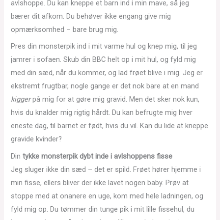
avlshoppe. Du kan kneppe et barn ind i min mave, så jeg
bærer dit afkom. Du behøver ikke engang give mig
opmærksomhed – bare brug mig.
Pres din monsterpik ind i mit varme hul og knep mig, til jeg
jamrer i sofaen. Skub din BBC helt op i mit hul, og fyld mig
med din sæd, når du kommer, og lad frøet blive i mig. Jeg er
ekstremt frugtbar, nogle gange er det nok bare at en mand
kigger
på mig for at gøre mig gravid. Men det sker nok kun,
hvis du knalder mig rigtig hårdt. Du kan befrugte mig hver
eneste dag, til barnet er født, hvis du vil. Kan du lide at kneppe
gravide kvinder?
Din
tykke monsterpik dybt inde i avlshoppens fisse
Jeg sluger ikke din sæd – det er spild. Frøet hører hjemme i
min fisse, ellers bliver der ikke lavet nogen baby. Prøv at
stoppe med at onanere en uge, kom med hele ladningen, og
fyld mig op. Du tømmer din tunge pik i mit lille fissehul, du