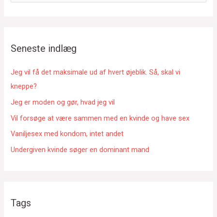
ø
g
e
f
Seneste indlæg
t
e
Jeg vil få det maksimale ud af hvert øjeblik. Så, skal vi
r
kneppe?
:
Jeg er moden og gør, hvad jeg vil
Vil forsøge at være sammen med en kvinde og have sex
Vaniljesex med kondom, intet andet
Undergiven kvinde søger en dominant mand
Tags