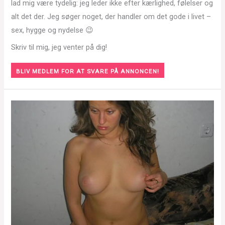
lad mig være tydelig: jeg leder ikke efter kærlighed, følelser og
alt det der. Jeg søger noget, der handler om det gode i livet –
sex, hygge og nydelse 😉
Skriv til mig, jeg venter på dig!
BLIV MEDLEM FOR AT SVARE PÅ ANNONCEN!