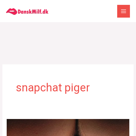
Gå
til
indholdet
snapchat piger