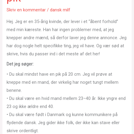
Skriv en kommentar
/
dansk milf
Hej. Jeg er en 35-årig kvinde, der lever i et “åbent forhold”
med min kæreste. Han har ingen problemer med, at jeg
knepper andre mænd, så derfor laver jeg denne annonce. Jeg
har dog nogle helt specifikke ting, jeg vil have. Og vær sød at
skrive, hvis du passer ind i det meste af det her!
Det jeg søger:
• Du skal mindst have en pik på 20 cm. Jeg vil prøve at
kneppe med en mand, der virkelig har noget tungt mellem
benene.
• Du skal være en hvid mand mellem 23–40 år. Ikke yngre end
23 og ikke ældre end 40.
• Du skal være født i Danmark og kunne kommunikere på
flydende dansk. Jeg gider ikke folk, der ikke kan stave eller
skrive ordentligt.