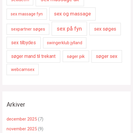
sex og massage
sex massage fyn
sex på fyn
sex søges
sexpartner søges
sex tilbydes
swingerklub jylland
søger sex
søger mand til trekant
søger pik
webcamsex
Arkiver
december 2025
(7)
november 2025
(9)