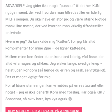
ADVARSEL!!! Jeg gider ikke nogle “pussies” til det her. KUN
rigtige mænd, der ved, hvordan man tilfredsstiller en liderlig
MILF i sengen. Du skal have en stor pik og være stærk! Rigtige
maskuline mænd, der ved hvordan man virkelig tilfredsstiller
en kvinde.
Hvem er jeg? Du kan kalde mig “Katten”, for jeg får altid
komplimenter for mine øjne – de ligner katteøjne.
Mellem mine ben finder du en konstant liderlig, våd fisse, der
altid vil smages og slikkes. Jeg elsker lange, svedige knep –
helst uden kondom (så længe du er ren og rask, selvfølgelig!).
Det er meget vigtigt for mig.
For at løsne stemningen kan vi mødes på en restaurant eller
noget – jeg er ikke genert!!! Kom med forslag. Har også KIK /
Snapchat, så skriv bare, kys kys agurk 😉
BLIV MEDLEM FOR AT SVARE PÅ ANNONCEN!