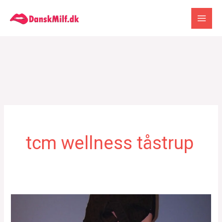
Gå
til
indholdet
tcm wellness tåstrup