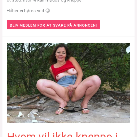
et sted, hvor vi kan mødes og kneppe.
Håber vi høres ved 😉
BLIV MEDLEM FOR AT SVARE PÅ ANNONCEN!
Hvem vil ikke kneppe i