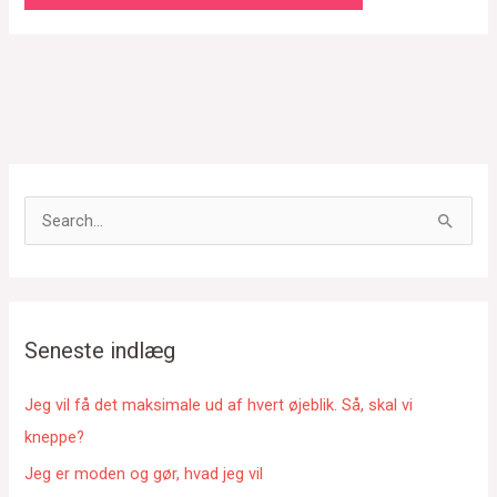
S
ø
g
e
f
Seneste indlæg
t
e
Jeg vil få det maksimale ud af hvert øjeblik. Så, skal vi
r
kneppe?
:
Jeg er moden og gør, hvad jeg vil