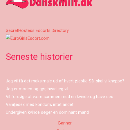
SecretHostess Escorts Directory
Seneste historier
Jeg vil få det maksimale ud af hvert øjeblik. Så, skal vi kneppe?
Jeg er moden og gør, hvad jeg vil
Vil forsøge at være sammen med en kvinde og have sex
Vaniljesex med kondom, intet andet
Undergiven kvinde søger en dominant mand
Banner