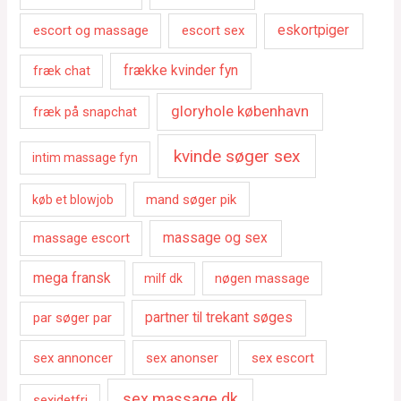
escort og massage
escort sex
eskortpiger
fræk chat
frække kvinder fyn
gloryhole københavn
fræk på snapchat
kvinde søger sex
intim massage fyn
mand søger pik
køb et blowjob
massage escort
massage og sex
mega fransk
nøgen massage
milf dk
par søger par
partner til trekant søges
sex annoncer
sex anonser
sex escort
sex massage dk
sexidetfri