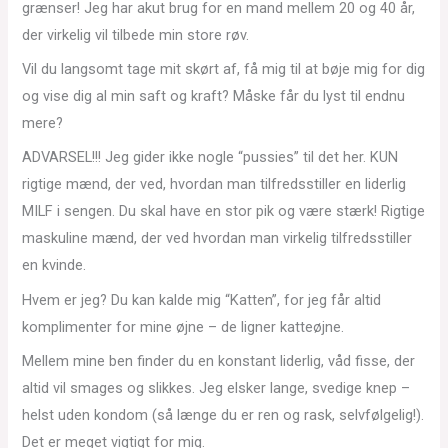
grænser! Jeg har akut brug for en mand mellem 20 og 40 år,
der virkelig vil tilbede min store røv.
Vil du langsomt tage mit skørt af, få mig til at bøje mig for dig
og vise dig al min saft og kraft? Måske får du lyst til endnu
mere?
ADVARSEL!!! Jeg gider ikke nogle “pussies” til det her. KUN
rigtige mænd, der ved, hvordan man tilfredsstiller en liderlig
MILF i sengen. Du skal have en stor pik og være stærk! Rigtige
maskuline mænd, der ved hvordan man virkelig tilfredsstiller
en kvinde.
Hvem er jeg? Du kan kalde mig “Katten”, for jeg får altid
komplimenter for mine øjne – de ligner katteøjne.
Mellem mine ben finder du en konstant liderlig, våd fisse, der
altid vil smages og slikkes. Jeg elsker lange, svedige knep –
helst uden kondom (så længe du er ren og rask, selvfølgelig!).
Det er meget vigtigt for mig.