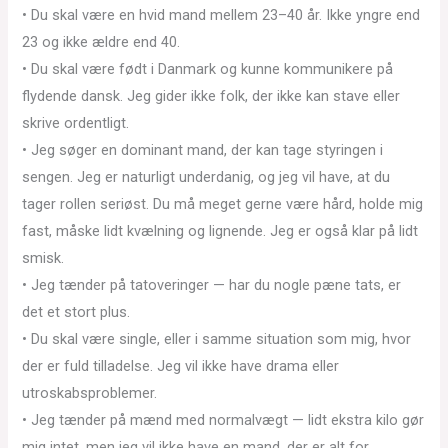
• Du skal være en hvid mand mellem 23–40 år. Ikke yngre end
23 og ikke ældre end 40.
• Du skal være født i Danmark og kunne kommunikere på
flydende dansk. Jeg gider ikke folk, der ikke kan stave eller
skrive ordentligt.
• Jeg søger en dominant mand, der kan tage styringen i
sengen. Jeg er naturligt underdanig, og jeg vil have, at du
tager rollen seriøst. Du må meget gerne være hård, holde mig
fast, måske lidt kvælning og lignende. Jeg er også klar på lidt
smisk.
• Jeg tænder på tatoveringer — har du nogle pæne tats, er
det et stort plus.
• Du skal være single, eller i samme situation som mig, hvor
der er fuld tilladelse. Jeg vil ikke have drama eller
utroskabsproblemer.
• Jeg tænder på mænd med normalvægt — lidt ekstra kilo gør
mig intet, men jeg vil ikke have en mand, der er alt for