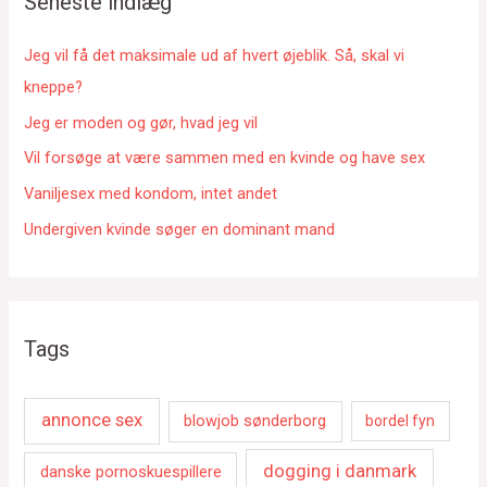
Seneste indlæg
t
e
Jeg vil få det maksimale ud af hvert øjeblik. Så, skal vi
r
kneppe?
:
Jeg er moden og gør, hvad jeg vil
Vil forsøge at være sammen med en kvinde og have sex
Vaniljesex med kondom, intet andet
Undergiven kvinde søger en dominant mand
Tags
annonce sex
blowjob sønderborg
bordel fyn
dogging i danmark
danske pornoskuespillere