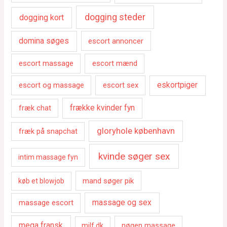
dogging steder
dogging kort
domina søges
escort annoncer
escort massage
escort mænd
escort og massage
escort sex
eskortpiger
fræk chat
frække kvinder fyn
gloryhole københavn
fræk på snapchat
kvinde søger sex
intim massage fyn
mand søger pik
køb et blowjob
massage escort
massage og sex
mega fransk
nøgen massage
milf dk