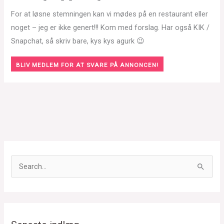
For at løsne stemningen kan vi mødes på en restaurant eller
noget – jeg er ikke genert!!! Kom med forslag. Har også KIK /
Snapchat, så skriv bare, kys kys agurk 😉
BLIV MEDLEM FOR AT SVARE PÅ ANNONCEN!
S
ø
g
e
f