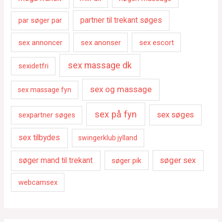
par søger par
partner til trekant søges
sex annoncer
sex anonser
sex escort
sex massage dk
sexidetfri
sex og massage
sex massage fyn
sex på fyn
sex søges
sexpartner søges
sex tilbydes
swingerklub jylland
søger sex
søger mand til trekant
søger pik
webcamsex