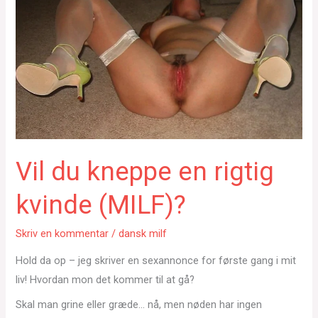
Vil du kneppe en rigtig
kvinde (MILF)?
Skriv en kommentar
/
dansk milf
Hold da op – jeg skriver en sexannonce for første gang i mit
liv! Hvordan mon det kommer til at gå?
Skal man grine eller græde… nå, men nøden har ingen