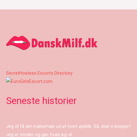
SecretHostess Escorts Directory
Seneste historier
Jeg vil få det maksimale ud af hvert øjeblik. Så, skal vi kneppe?
Jeg er moden og gør, hvad jeg vil