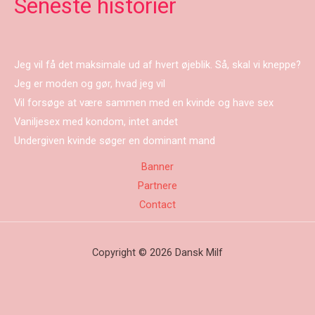
Seneste historier
Jeg vil få det maksimale ud af hvert øjeblik. Så, skal vi kneppe?
Jeg er moden og gør, hvad jeg vil
Vil forsøge at være sammen med en kvinde og have sex
Vaniljesex med kondom, intet andet
Undergiven kvinde søger en dominant mand
Banner
Partnere
Contact
Copyright © 2026 Dansk Milf