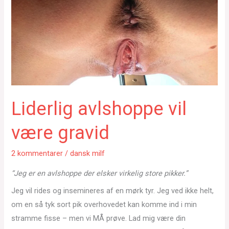
Liderlig avlshoppe vil
være gravid
2 kommentarer
/
dansk milf
“Jeg er en avlshoppe der elsker virkelig store pikker.”
Jeg vil rides og insemineres af en mørk tyr. Jeg ved ikke helt,
om en så tyk sort pik overhovedet kan komme ind i min
stramme fisse – men vi MÅ prøve. Lad mig være din