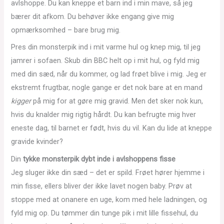
avlshoppe. Du kan kneppe et barn ind i min mave, så jeg
bærer dit afkom. Du behøver ikke engang give mig
opmærksomhed – bare brug mig.
Pres din monsterpik ind i mit varme hul og knep mig, til jeg
jamrer i sofaen. Skub din BBC helt op i mit hul, og fyld mig
med din sæd, når du kommer, og lad frøet blive i mig. Jeg er
ekstremt frugtbar, nogle gange er det nok bare at en mand
kigger
på mig for at gøre mig gravid. Men det sker nok kun,
hvis du knalder mig rigtig hårdt. Du kan befrugte mig hver
eneste dag, til barnet er født, hvis du vil. Kan du lide at kneppe
gravide kvinder?
Din
tykke monsterpik dybt inde i avlshoppens fisse
Jeg sluger ikke din sæd – det er spild. Frøet hører hjemme i
min fisse, ellers bliver der ikke lavet nogen baby. Prøv at
stoppe med at onanere en uge, kom med hele ladningen, og
fyld mig op. Du tømmer din tunge pik i mit lille fissehul, du