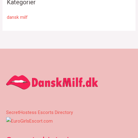
Kategorier
dansk milf
SecretHostess Escorts Directory