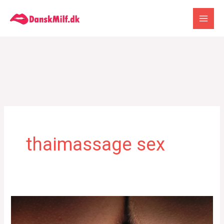
Gå
til
indholdet
thaimassage sex