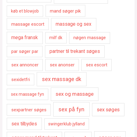
mand søger pik
køb et blowjob
massage escort
massage og sex
mega fransk
nøgen massage
milf dk
par søger par
partner til trekant søges
sex annoncer
sex anonser
sex escort
sex massage dk
sexidetfri
sex og massage
sex massage fyn
sex på fyn
sex søges
sexpartner søges
sex tilbydes
swingerklub jylland