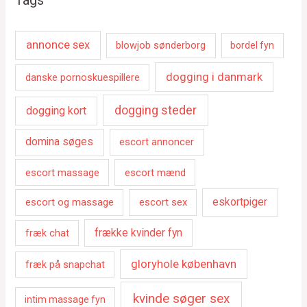
annonce sex
blowjob sønderborg
bordel fyn
dogging i danmark
danske pornoskuespillere
dogging steder
dogging kort
domina søges
escort annoncer
escort massage
escort mænd
escort og massage
escort sex
eskortpiger
fræk chat
frække kvinder fyn
gloryhole københavn
fræk på snapchat
kvinde søger sex
intim massage fyn