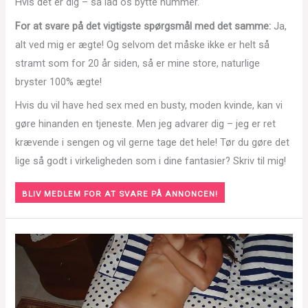
Hvis det er dig – så lad os bytte nummer.
For at svare på det vigtigste spørgsmål med det samme:
Ja,
alt ved mig er ægte! Og selvom det måske ikke er helt så
stramt som for 20 år siden, så er mine store, naturlige
bryster 100% ægte!
Hvis du vil have hed sex med en busty, moden kvinde, kan vi
gøre hinanden en tjeneste. Men jeg advarer dig – jeg er ret
krævende i sengen og vil gerne tage det hele! Tør du gøre det
lige så godt i virkeligheden som i dine fantasier? Skriv til mig!
BLIV MEDLEM FOR AT SVARE PÅ ANNONCEN!