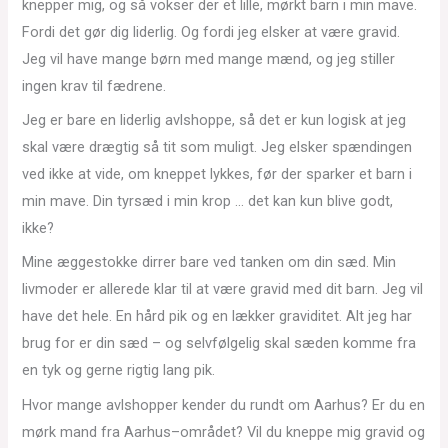
knepper mig, og så vokser der et lille, mørkt barn i min mave.
Fordi det gør dig liderlig. Og fordi jeg elsker at være gravid.
Jeg vil have mange børn med mange mænd, og jeg stiller
ingen krav til fædrene.
Jeg er bare en liderlig avlshoppe, så det er kun logisk at jeg
skal være drægtig så tit som muligt. Jeg elsker spændingen
ved ikke at vide, om kneppet lykkes, før der sparker et barn i
min mave. Din tyrsæd i min krop … det kan kun blive godt,
ikke?
Mine æggestokke dirrer bare ved tanken om din sæd. Min
livmoder er allerede klar til at være gravid med dit barn. Jeg vil
have det hele. En hård pik og en lækker graviditet. Alt jeg har
brug for er din sæd – og selvfølgelig skal sæden komme fra
en tyk og gerne rigtig lang pik.
Hvor mange avlshopper kender du rundt om Aarhus? Er du en
mørk mand fra Aarhus–området? Vil du kneppe mig gravid og