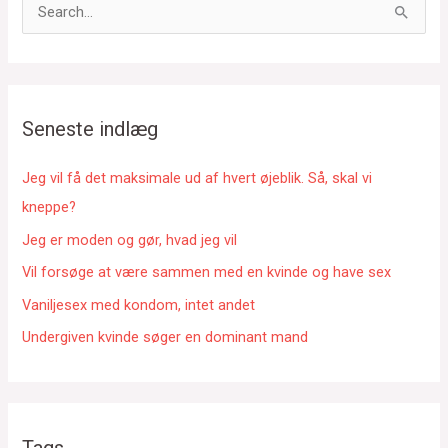
S
ø
g
e
f
Seneste indlæg
t
e
Jeg vil få det maksimale ud af hvert øjeblik. Så, skal vi
r
kneppe?
:
Jeg er moden og gør, hvad jeg vil
Vil forsøge at være sammen med en kvinde og have sex
Vaniljesex med kondom, intet andet
Undergiven kvinde søger en dominant mand
Tags