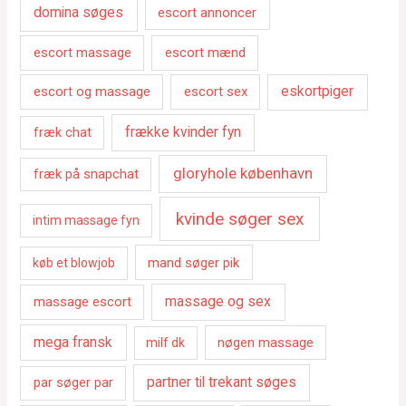
domina søges
escort annoncer
escort massage
escort mænd
escort og massage
escort sex
eskortpiger
fræk chat
frække kvinder fyn
gloryhole københavn
fræk på snapchat
kvinde søger sex
intim massage fyn
mand søger pik
køb et blowjob
massage escort
massage og sex
mega fransk
nøgen massage
milf dk
par søger par
partner til trekant søges