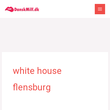
Gå
til
indholdet
white house
flensburg