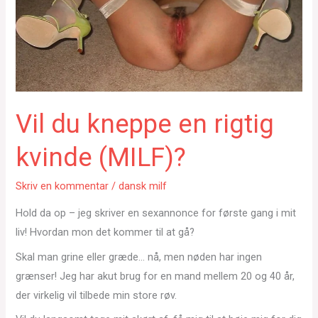
Vil du kneppe en rigtig
kvinde (MILF)?
Skriv en kommentar
/
dansk milf
Hold da op – jeg skriver en sexannonce for første gang i mit
liv! Hvordan mon det kommer til at gå?
Skal man grine eller græde… nå, men nøden har ingen
grænser! Jeg har akut brug for en mand mellem 20 og 40 år,
der virkelig vil tilbede min store røv.