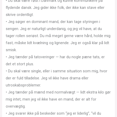
• Du skal være født i Danmark og kunne kommunikere på
flydende dansk. Jeg gider ikke folk, der ikke kan stave eller
skrive ordentligt.
• Jeg søger en dominant mand, der kan tage styringen i
sengen. Jeg er naturligt underdanig, og jeg vil have, at du
tager rollen seriøst. Du må meget gerne være hård, holde mig
fast, måske lidt kvælning og lignende. Jeg er også klar på lidt
smisk.
• Jeg tænder på tatoveringer — har du nogle pæne tats, er
det et stort plus.
• Du skal være single, eller i samme situation som mig, hvor
der er fuld tilladelse. Jeg vil ikke have drama eller
utroskabsproblemer.
• Jeg tænder på mænd med normalvægt — lidt ekstra kilo gør
mig intet, men jeg vil ikke have en mand, der er alt for
overvægtig.
• Jeg svarer ikke på beskeder som “jeg er liderlig”, “vil du