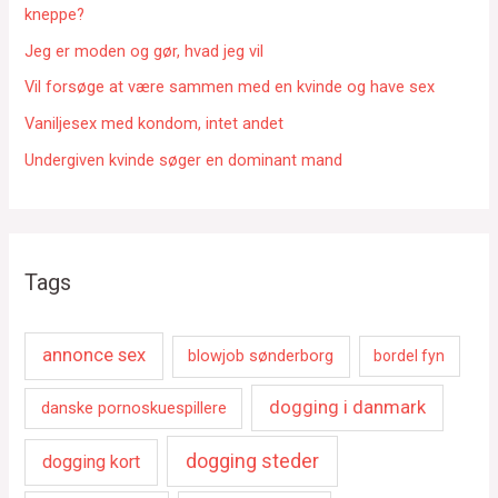
r
kneppe?
:
Jeg er moden og gør, hvad jeg vil
Vil forsøge at være sammen med en kvinde og have sex
Vaniljesex med kondom, intet andet
Undergiven kvinde søger en dominant mand
Tags
annonce sex
blowjob sønderborg
bordel fyn
dogging i danmark
danske pornoskuespillere
dogging steder
dogging kort