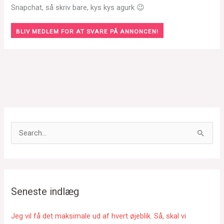
Snapchat, så skriv bare, kys kys agurk 😉
BLIV MEDLEM FOR AT SVARE PÅ ANNONCEN!
S
ø
g
e
f
Seneste indlæg
t
e
Jeg vil få det maksimale ud af hvert øjeblik. Så, skal vi