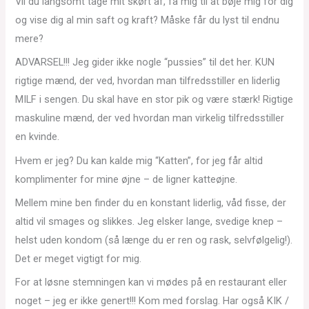
Vil du langsomt tage mit skørt af, få mig til at bøje mig for dig
og vise dig al min saft og kraft? Måske får du lyst til endnu
mere?
ADVARSEL!!! Jeg gider ikke nogle “pussies” til det her. KUN
rigtige mænd, der ved, hvordan man tilfredsstiller en liderlig
MILF i sengen. Du skal have en stor pik og være stærk! Rigtige
maskuline mænd, der ved hvordan man virkelig tilfredsstiller
en kvinde.
Hvem er jeg? Du kan kalde mig “Katten”, for jeg får altid
komplimenter for mine øjne – de ligner katteøjne.
Mellem mine ben finder du en konstant liderlig, våd fisse, der
altid vil smages og slikkes. Jeg elsker lange, svedige knep –
helst uden kondom (så længe du er ren og rask, selvfølgelig!).
Det er meget vigtigt for mig.
For at løsne stemningen kan vi mødes på en restaurant eller
noget – jeg er ikke genert!!! Kom med forslag. Har også KIK /