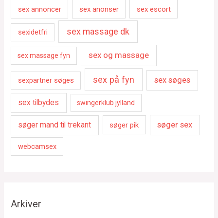
sex annoncer
sex anonser
sex escort
sex massage dk
sexidetfri
sex og massage
sex massage fyn
sex på fyn
sex søges
sexpartner søges
sex tilbydes
swingerklub jylland
søger sex
søger mand til trekant
søger pik
webcamsex
Arkiver