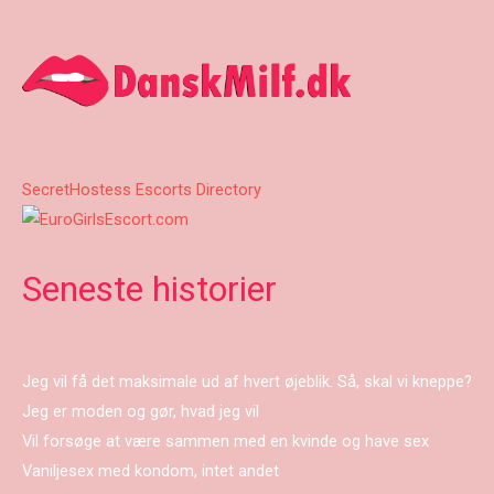
SecretHostess Escorts Directory
Seneste historier
Jeg vil få det maksimale ud af hvert øjeblik. Så, skal vi kneppe?
Jeg er moden og gør, hvad jeg vil
Vil forsøge at være sammen med en kvinde og have sex
Vaniljesex med kondom, intet andet